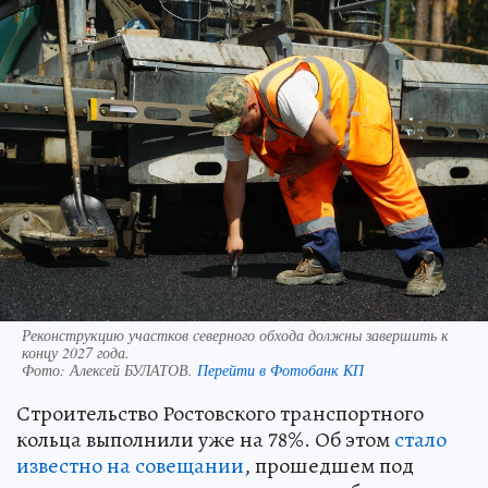
Реконструкцию участков северного обхода должны завершить к
концу 2027 года.
Фото:
Алексей БУЛАТОВ.
Перейти в Фотобанк КП
Строительство Ростовского транспортного
кольца выполнили уже на 78%. Об этом
стало
известно на совещании
, прошедшем под