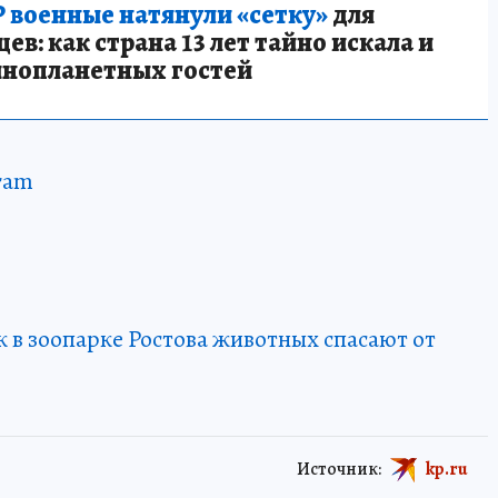
 военные натянули «сетку»
для
в: как страна 13 лет тайно искала и
инопланетных гостей
ram
ак в зоопарке Ростова животных спасают от
Источник:
kp.ru