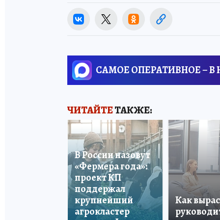
САМОЕ ОПЕРАТИВНОЕ – В
ЧИТАЙТЕ
ТАКЖЕ:
В России назовут
«Фермера года»:
проект КП
поддержал
крупнейший
Как вырас
агрокластер
руководи