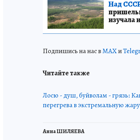
Над СССР
пришельце
изучала 
Подпишись на нас в
MAX
и
Teleg
Читайте также
Лосю - душ, буйволам - грязь: К
перегрева в экстремальную жару
Анна ШИЛЯЕВА