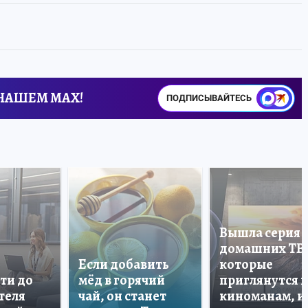
 НАШЕМ MAX!
ПОДПИСЫВАЙТЕСЬ
Вышла серия
домашних ТВ
Если добавить
которые
ти до
мёд в горячий
приглянутся 
теля
чай, он станет
киноманам, и