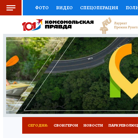
ФОТО
ВИДЕО
СПЕЦОПЕРАЦИЯ
ПОЛ
СОЦПОДДЕРЖКА
НАУКА
СПОРТ
КО
ВЫБОР ЭКСПЕРТОВ
ДОКТОР
ФИНАНС
КНИЖНАЯ ПОЛКА
ПРОГНОЗЫ НА СПОРТ
ПРЕСС-ЦЕНТР
НЕДВИЖИМОСТЬ
ТЕЛЕ
ВСЕ О КП
РАДИО КП
РЕКЛАМА
ТЕСТ
СЕГОДНЯ:
СВОИ ГЕРОИ
НОВОСТИ
ПАРК РЕВОЛЮЦИ