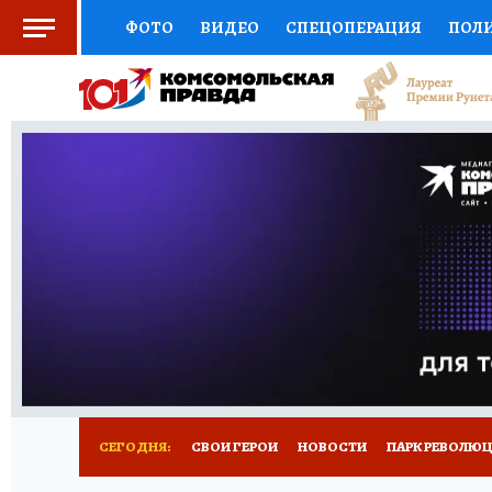
ФОТО
ВИДЕО
СПЕЦОПЕРАЦИЯ
ПОЛ
СОЦПОДДЕРЖКА
НАУКА
СПОРТ
КО
ВЫБОР ЭКСПЕРТОВ
ДОКТОР
ФИНАНС
КНИЖНАЯ ПОЛКА
ПРОГНОЗЫ НА СПОРТ
ПРЕСС-ЦЕНТР
НЕДВИЖИМОСТЬ
ТЕЛЕ
ВСЕ О КП
РАДИО КП
РЕКЛАМА
ТЕСТ
СЕГОДНЯ:
СВОИ ГЕРОИ
НОВОСТИ
ПАРК РЕВОЛЮЦИ