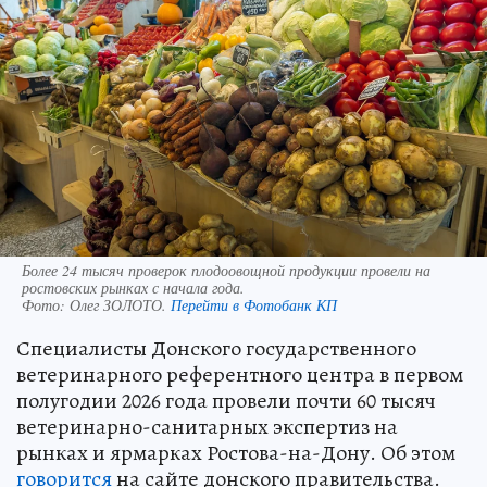
Более 24 тысяч проверок плодоовощной продукции провели на
ростовских рынках с начала года.
Фото:
Олег ЗОЛОТО.
Перейти в Фотобанк КП
Специалисты Донского государственного
ветеринарного референтного центра в первом
полугодии 2026 года провели почти 60 тысяч
ветеринарно-санитарных экспертиз на
рынках и ярмарках Ростова-на-Дону. Об этом
говорится
на сайте донского правительства.