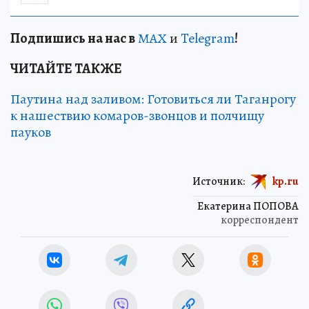
Подп
и
шись на нас в
МАХ
и
Telegram
!
ЧИТАЙТЕ ТАКЖЕ
Паутина над заливом: Готовиться ли Таганрогу
к нашествию комаров-звонцов и полчищу
пауков
Источник:
kp.ru
Екатерина ПОПОВА
корреспондент