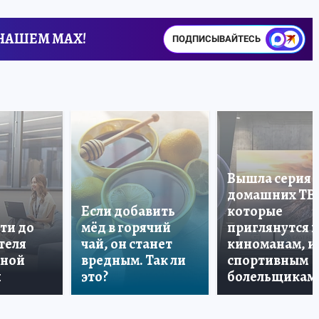
 НАШЕМ MAX!
ПОДПИСЫВАЙТЕСЬ
Вышла серия
домашних ТВ
Если добавить
которые
ти до
мёд в горячий
приглянутся 
теля
чай, он станет
киноманам, и
дной
вредным. Так ли
спортивным
и
это?
болельщикам