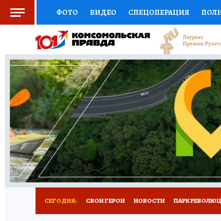
ФОТО
ВИДЕО
СПЕЦОПЕРАЦИЯ
ПОЛ
СОЦПОДДЕРЖКА
НАУКА
СПОРТ
КО
ВЫБОР ЭКСПЕРТОВ
ДОКТОР
ФИНАНС
КНИЖНАЯ ПОЛКА
ПРОГНОЗЫ НА СПОРТ
ПРЕСС-ЦЕНТР
НЕДВИЖИМОСТЬ
ТЕЛЕ
ВСЕ О КП
РАДИО КП
РЕКЛАМА
ТЕСТ
СЕГОДНЯ:
СВОИ ГЕРОИ
НОВОСТИ
ПАРК РЕВОЛЮЦИ