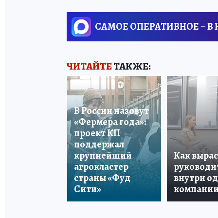
САМОЕ ОПЕРАТИВНОЕ – В
ЧИТАЙТЕ
ТАКЖЕ:
В России назовут
«Фермера года»:
проект КП
поддержал
крупнейший
Как вырас
агрокластер
руководи
страны «Фуд
внутри о
Сити»
компани