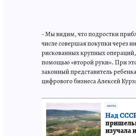
- Мы видим, что подростки прибл
числе совершая покупки через и
рискованных крупных операций,
помощью «второй руки». При эт
законный представитель ребенк
цифрового бизнеса Алексей Курз
НАУКА
Над СССР
пришельце
изучала 