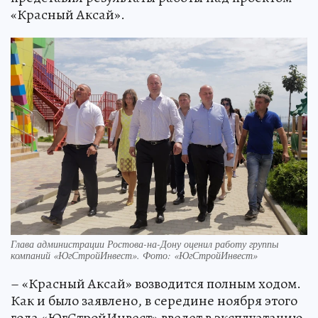
«Красный Аксай».
Глава администрации Ростова-на-Дону оценил работу группы
компаний «ЮгСтройИнвест». Фото: «ЮгСтройИнвест»
– «Красный Аксай» возводится полным ходом.
Как и было заявлено, в середине ноября этого
года «ЮгСтройИнвест» введет в эксплуатацию