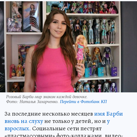
Розовый Барби-мир знаком каждой девочке.
Фото:
Наталья Захарченко.
Перейти в Фотобанк КП
За последние несколько месяцев
имя Барби
вновь на слуху
не только у детей, но и
у
взрослых.
Социальные сети пестрят
«пластмассовыми» фото-коллажами, видео-