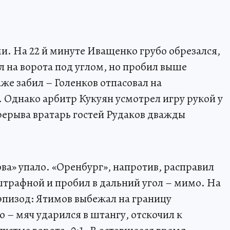
и. На 22 й минуте Иващенко грубо обрезался,
 на ворота под углом, но пробил выше
же забил – Голенков отпасовал на
. Однако арбитр Кукуян усмотрел игру рукой у
рерыва вратарь гостей Рудаков дважды
.
ва» упало. «Оренбург», напротив, расправил
штрафной и пробил в дальний угол – мимо. На
эпизод: Ятимов выбежал на границу
 – мяч ударился в штангу, отскочил к