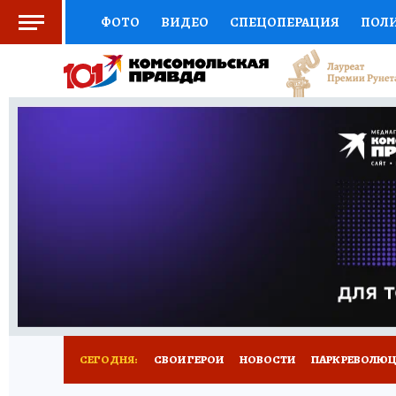
ФОТО
ВИДЕО
СПЕЦОПЕРАЦИЯ
ПОЛ
СОЦПОДДЕРЖКА
НАУКА
СПОРТ
КО
ВЫБОР ЭКСПЕРТОВ
ДОКТОР
ФИНАНС
КНИЖНАЯ ПОЛКА
ПРОГНОЗЫ НА СПОРТ
ПРЕСС-ЦЕНТР
НЕДВИЖИМОСТЬ
ТЕЛЕ
ВСЕ О КП
РАДИО КП
РЕКЛАМА
ТЕСТ
СЕГОДНЯ:
СВОИ ГЕРОИ
НОВОСТИ
ПАРК РЕВОЛЮЦИ