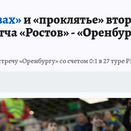
АФИША
ИСПЫТАНО НА СЕБЕ
вах»
и «проклятье» втор
ча «Ростов» - «Оренбург
речу «Оренбургу» со счетом 0:1 в 27 туре 