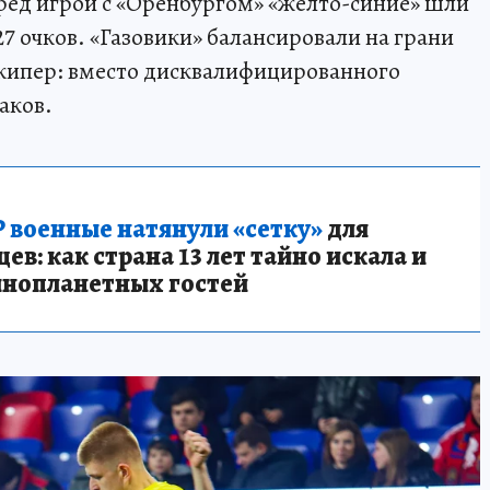
ред игрой с «Оренбургом» «желто-синие» шли
27 очков. «Газовики» балансировали на грани
лкипер: вместо дисквалифицированного
аков.
 военные натянули «сетку»
для
в: как страна 13 лет тайно искала и
инопланетных гостей