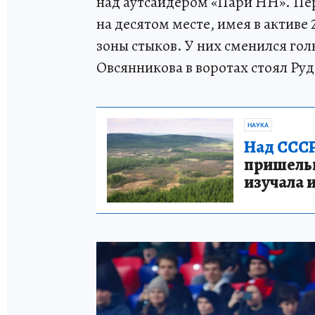
над аутсайдером «Пари НН». Пе
на десятом месте, имея в активе 
зоны стыков. У них сменился го
Овсянникова в воротах стоял Руд
НАУКА
Над СССР
пришельце
изучала 