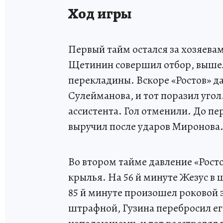
Ход игры
Первый тайм остался за хозяевам
Щетинин совершил отбор, вышел
перекладины. Вскоре «Ростов» да
Сулейманова, и тот поразил угол
ассистента. Гол отменили. До пе
выручил после ударов Миронова
Во втором тайме давление «Росто
крылья. На 56 й минуте Жезус в 
85 й минуте произошел роковой 
штрафной, Гузина перебросил его