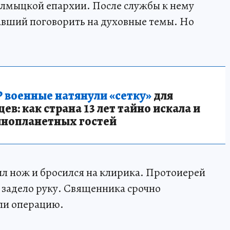
алмыцкой епархии. После службы к нему
авший поговорить на духовные темы. Но
 военные натянули «сетку»
для
в: как страна 13 лет тайно искала и
инопланетных гостей
л нож и бросился на клирика. Протоиерей
е задело руку. Священника срочно
ли операцию.