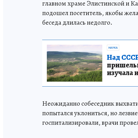
главном храме Элистинской и К
подошел посетитель, якобы жел
беседа длилась недолго.
НАУКА
Над СССР
пришельце
изучала 
Неожиданно собеседник выхвати
попытался уклониться, но лезви
госпитализировали, врачи прове