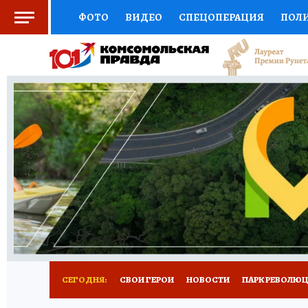
ФОТО
ВИДЕО
СПЕЦОПЕРАЦИЯ
ПОЛ
СОЦПОДДЕРЖКА
НАУКА
СПОРТ
КО
ВЫБОР ЭКСПЕРТОВ
ДОКТОР
ФИНАНС
КНИЖНАЯ ПОЛКА
ПРОГНОЗЫ НА СПОРТ
ПРЕСС-ЦЕНТР
НЕДВИЖИМОСТЬ
ТЕЛЕ
ВСЕ О КП
РАДИО КП
РЕКЛАМА
ТЕСТ
СЕГОДНЯ:
СВОИ ГЕРОИ
НОВОСТИ
ПАРК РЕВОЛЮЦИ