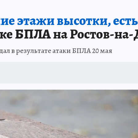
АФИША
ИСПЫТАНО НА СЕБЕ
е этажи высотки, ест
аке БПЛА на Ростов-на-Д
ал в результате атаки БПЛА 20 мая