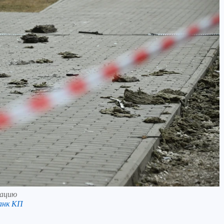
тацию
анк КП