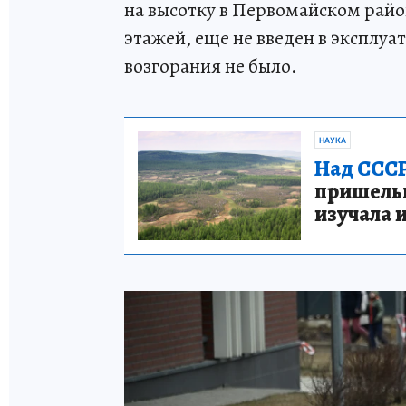
на высотку в Первомайском райо
этажей, еще не введен в эксплу
возгорания не было.
НАУКА
Над СССР
пришельце
изучала 