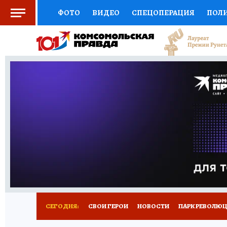
ФОТО
ВИДЕО
СПЕЦОПЕРАЦИЯ
ПОЛ
СОЦПОДДЕРЖКА
НАУКА
СПОРТ
КО
ВЫБОР ЭКСПЕРТОВ
ДОКТОР
ФИНАНС
КНИЖНАЯ ПОЛКА
ПРОГНОЗЫ НА СПОРТ
ПРЕСС-ЦЕНТР
НЕДВИЖИМОСТЬ
ТЕЛЕ
ВСЕ О КП
РАДИО КП
РЕКЛАМА
ТЕСТ
СЕГОДНЯ:
СВОИ ГЕРОИ
НОВОСТИ
ПАРК РЕВОЛЮЦИ