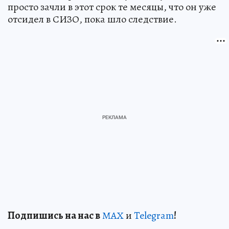
просто зачли в этот срок те месяцы, что он уже
отсидел в СИЗО, пока шло следствие.
Подп
и
шись на нас в
МАХ
и
Telegram
!