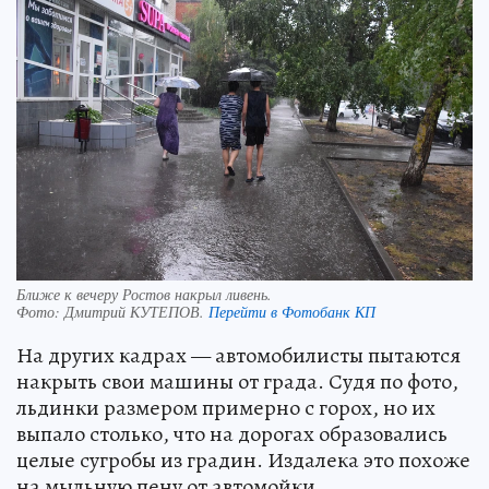
Ближе к вечеру Ростов накрыл ливень.
Фото:
Дмитрий КУТЕПОВ.
Перейти в Фотобанк КП
На других кадрах — автомобилисты пытаются
накрыть свои машины от града. Судя по фото,
льдинки размером примерно с горох, но их
выпало столько, что на дорогах образовались
целые сугробы из градин. Издалека это похоже
на мыльную пену от автомойки.