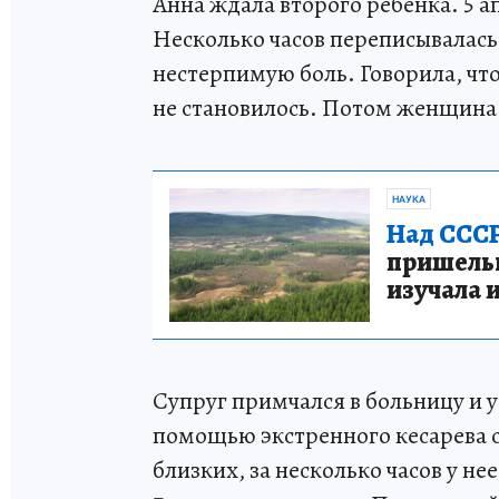
Анна ждала второго ребенка. 5 а
Несколько часов переписывалась
нестерпимую боль. Говорила, чт
не становилось. Потом женщина
НАУКА
Над СССР
пришельце
изучала 
Супруг примчался в больницу и у
помощью экстренного кесарева с
близких, за несколько часов у не