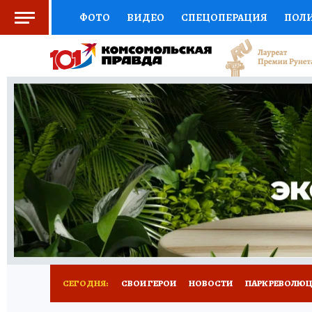
ФОТО
ВИДЕО
СПЕЦОПЕРАЦИЯ
ПОЛ
СОЦПОДДЕРЖКА
НАУКА
СПОРТ
КО
ВЫБОР ЭКСПЕРТОВ
ДОКТОР
ФИНАНС
КНИЖНАЯ ПОЛКА
ПРОГНОЗЫ НА СПОРТ
ПРЕСС-ЦЕНТР
НЕДВИЖИМОСТЬ
ТЕЛЕ
ВСЕ О КП
РАДИО КП
РЕКЛАМА
ТЕСТ
СЕГОДНЯ:
СВОИ ГЕРОИ
НОВОСТИ
ПАРК РЕВОЛЮЦИ