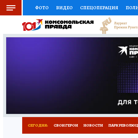
ФОТО
ВИДЕО
СПЕЦОПЕРАЦИЯ
ПОЛ
СОЦПОДДЕРЖКА
НАУКА
СПОРТ
КО
ВЫБОР ЭКСПЕРТОВ
ДОКТОР
ФИНАНС
КНИЖНАЯ ПОЛКА
ПРОГНОЗЫ НА СПОРТ
ПРЕСС-ЦЕНТР
НЕДВИЖИМОСТЬ
ТЕЛЕ
ВСЕ О КП
РАДИО КП
РЕКЛАМА
ТЕСТ
СЕГОДНЯ:
СВОИ ГЕРОИ
НОВОСТИ
ПАРК РЕВОЛЮЦИ