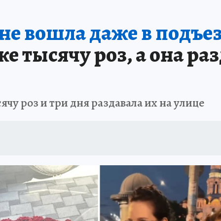
АФИША
ИСПЫТАНО НА СЕБЕ
не вошла даже в подъез
е тысячу роз, а она р
ячу роз и три дня раздавала их на улице