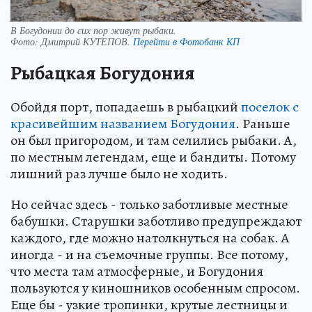
В Богудонии до сих пор живут рыбаки.
Фото:
Дмитрий КУТЕПОВ.
Перейти в Фотобанк КП
Рыбацкая Богудония
Обойдя порт, попадаешь в рыбацкий
поселок с
красивейшим названием Богудония
. Раньше
он был пригородом, и там селились рыбаки. А,
по местным легендам, еще и бандиты. Потому
лишний раз лучше было не ходить.
Но сейчас здесь - только заботливые местные
бабушки. Старушки заботливо предупреждают
каждого, где можно натолкнуться на собак. А
иногда - и на съемочные группы. Все потому,
что места там атмосферные, и Богудония
пользуются у киношников особенным спросом.
Еще бы - узкие тропинки, крутые лестницы и