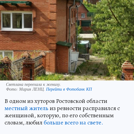
Светлана переехала к жениху.
Фото:
Мария ЛЕНЦ.
Перейти в Фотобанк КП
В одном из хуторов Ростовской области
местный житель
из ревности расправился с
женщиной, которую, по его собственным
словам, любил
больше всего на свете.