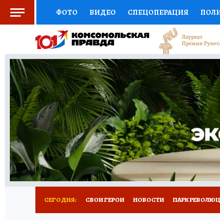
ФОТО
ВИДЕО
СПЕЦОПЕРАЦИЯ
ПОЛ
СОЦПОДДЕРЖКА
НАУКА
СПОРТ
КО
ВЫБОР ЭКСПЕРТОВ
ДОКТОР
ФИНАНС
КНИЖНАЯ ПОЛКА
ПРОГНОЗЫ НА СПОРТ
ПРЕСС-ЦЕНТР
НЕДВИЖИМОСТЬ
ТЕЛЕ
ВСЕ О КП
РАДИО КП
РЕКЛАМА
ТЕСТ
СЕГОДНЯ:
СВОИ ГЕРОИ
НОВОСТИ
ПАРК РЕВОЛЮЦИ