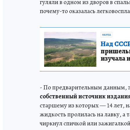
гуляли в одном из дворов в спал
почему-то оказалась легковосп
НАУКА
Над СССР
пришельце
изучала 
- По предварительным данным, э
собственный источник издания
старшему из которых — 14 лет, н
жидкость пролилась на лавку, а 
чиркнул спичкой или зажигалкой