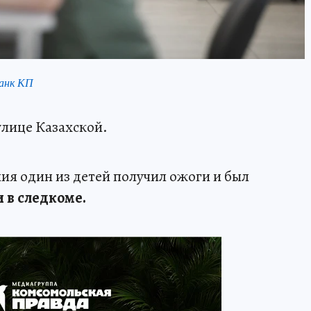
анк КП
улице Казахской.
я один из детей получил ожоги и был
 в следкоме.