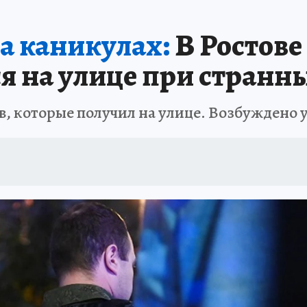
АФИША
ИСПЫТАНО НА СЕБЕ
а каникулах:
В Ростове
я на улице при странны
в, которые получил на улице. Возбуждено у