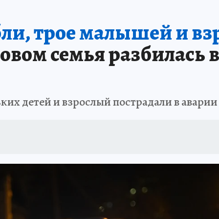
АФИША
ИСПЫТАНО НА СЕБЕ
бли, трое малышей и вз
овом семья разбилась 
ьких детей и взрослый пострадали в аварии