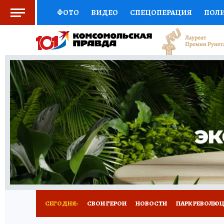
ФОТО
ВИДЕО
СПЕЦОПЕРАЦИЯ
ПОЛ
СОЦПОДДЕРЖКА
НАУКА
СПОРТ
КО
ВЫБОР ЭКСПЕРТОВ
ДОКТОР
ФИНАНС
КНИЖНАЯ ПОЛКА
ПРОГНОЗЫ НА СПОРТ
ПРЕСС-ЦЕНТР
НЕДВИЖИМОСТЬ
ТЕЛЕ
ВСЕ О КП
РАДИО КП
РЕКЛАМА
ТЕСТ
СЕГОДНЯ:
СВОИ ГЕРОИ
НОВОСТИ
ПАРК РЕВОЛЮЦИ