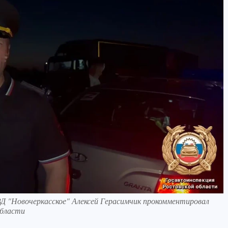
 "Новочеркасское" Алексей Герасимчик прокомментировал
области