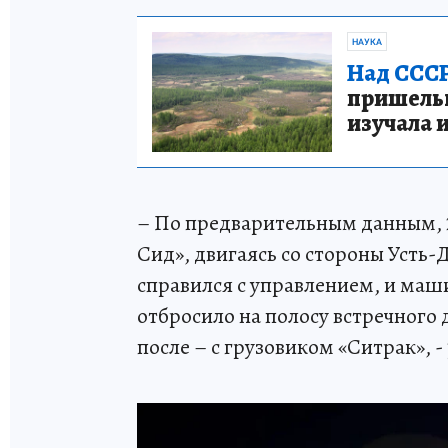
НАУКА
Над СССР
пришельце
изучала 
– По предварительным данным, 2
Сид», двигаясь со стороны Усть-
справился с управлением, и маши
отбросило на полосу встречного 
после – с грузовиком «Ситрак», -