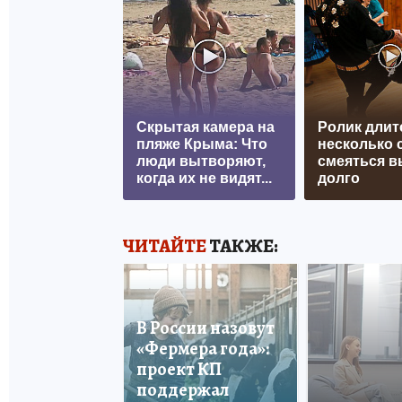
Скрытая камера на
Ролик длит
пляже Крыма: Что
несколько с
люди вытворяют,
смеяться в
когда их не видят...
долго
ЧИТАЙТЕ
ТАКЖЕ:
В России назовут
«Фермера года»:
проект КП
поддержал