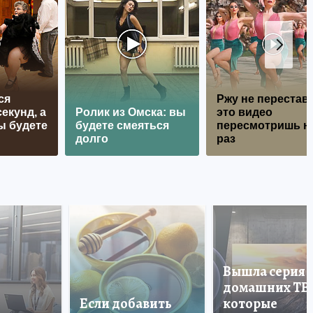
ся
Ржу не перестава
екунд, а
Ролик из Омска: вы
это видео
ы будете
будете смеяться
пересмотришь н
долго
раз
Вышла серия
домашних ТВ
Если добавить
которые