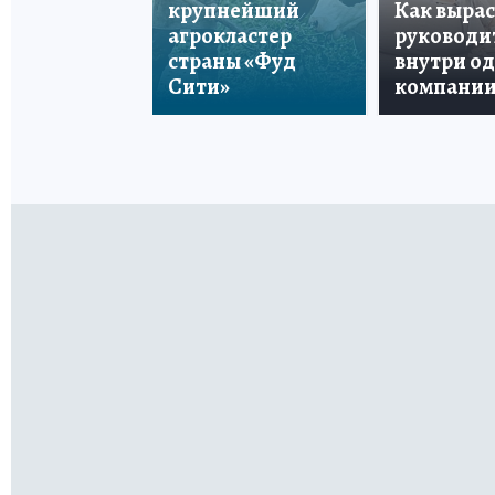
крупнейший
Как вырас
агрокластер
руководи
страны «Фуд
внутри о
Сити»
компани