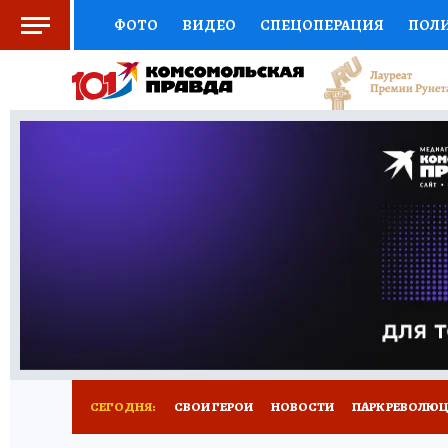
ФОТО
ВИДЕО
СПЕЦОПЕРАЦИЯ
ПОЛ
СОЦПОДДЕРЖКА
НАУКА
СПОРТ
КО
ВЫБОР ЭКСПЕРТОВ
ДОКТОР
ФИНАНС
КНИЖНАЯ ПОЛКА
ПРОГНОЗЫ НА СПОРТ
ПРЕСС-ЦЕНТР
НЕДВИЖИМОСТЬ
ТЕЛЕ
ВСЕ О КП
РАДИО КП
РЕКЛАМА
ТЕСТ
СЕГОДНЯ:
СВОИ ГЕРОИ
НОВОСТИ
ПАРК РЕВОЛЮЦИ