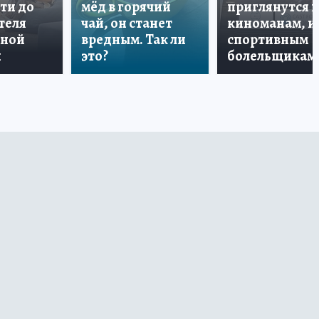
ти до
мёд в горячий
приглянутся 
теля
чай, он станет
киноманам, и
дной
вредным. Так ли
спортивным
и
это?
болельщикам