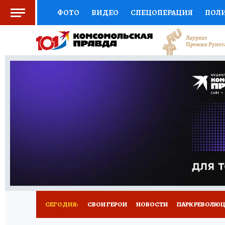
ФОТО
ВИДЕО
СПЕЦОПЕРАЦИЯ
ПОЛ
СОЦПОДДЕРЖКА
НАУКА
СПОРТ
КО
ВЫБОР ЭКСПЕРТОВ
ДОКТОР
ФИНАНС
КНИЖНАЯ ПОЛКА
ПРОГНОЗЫ НА СПОРТ
ПРЕСС-ЦЕНТР
НЕДВИЖИМОСТЬ
ТЕЛЕ
ВСЕ О КП
РАДИО КП
РЕКЛАМА
ТЕСТ
СЕГОДНЯ:
СВОИ ГЕРОИ
НОВОСТИ
ПАРК РЕВОЛЮЦИ