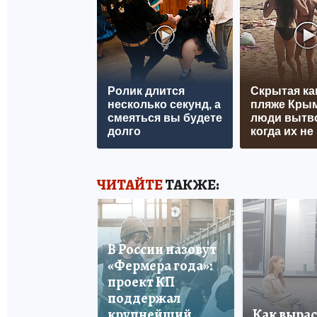
Ролик длится
Скрытая ка
несколько секунд, а
пляже Крым
смеяться вы будете
люди вытв
долго
когда их не 
ЧИТАЙТЕ
ТАКЖЕ:
В России назовут
«Фермера года»:
проект КП
поддержал
крупнейший
Как вырас