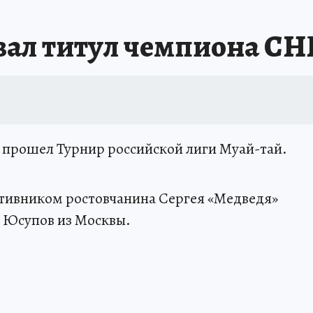
АФИША
ИСПЫТАНО НА СЕБЕ
вал титул чемпиона СНГ
я прошел Турнир российской лиги Муай-тай.
тивником ростовчанина Сергея «Медведя»
» Юсупов из Москвы.