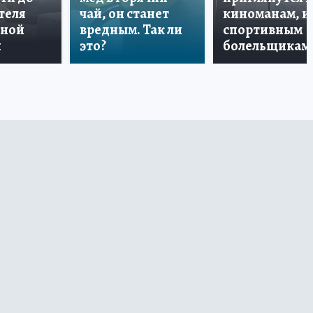
теля
чай, он станет
киноманам, и
дной
вредным. Так ли
спортивным
и
это?
болельщикам