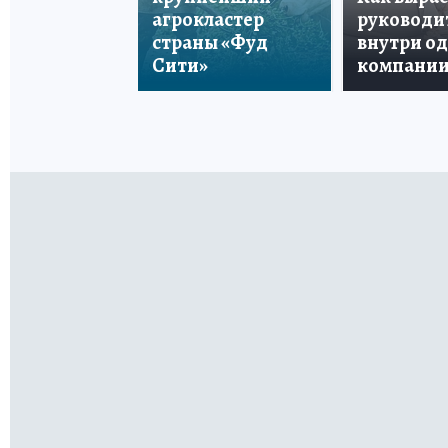
агрокластер
руководи
страны «Фуд
внутри о
Сити»
компани