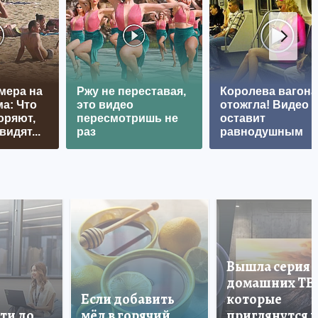
мера на
Ржу не переставая,
Королева вагона
а: Что
это видео
отожгла! Видео 
оряют,
пересмотришь не
оставит
видят...
раз
равнодушным
Вышла серия
домашних ТВ
Если добавить
которые
ти до
мёд в горячий
приглянутся 