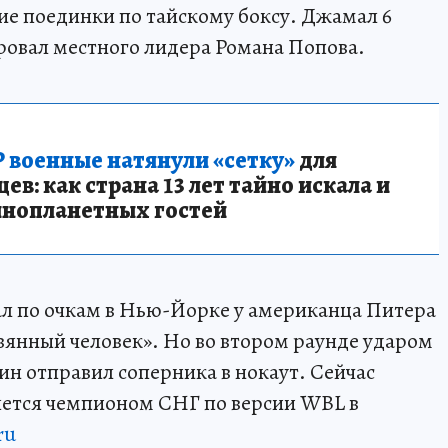
ие поединки по тайскому боксу. Джамал 6
ровал местного лидера Романа Попова.
 военные натянули «сетку»
для
в: как страна 13 лет тайно искала и
инопланетных гостей
ал по очкам в Нью-Йорке у американца Питера
янный человек». Но во втором раунде ударом
ин отправил соперника в нокаут. Сейчас
яется чемпионом СНГ по версии WBL в
ru