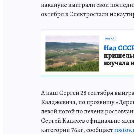
накануне выиграли свои последн
октября в Электростали нокаути
НАУКА
Над СССР
пришельце
изучала 
А наш Сергей 28 сентября выигр
Калджевича, по прозвищу «Дерев
левой ногой по печени ростовчан
Сергей Капачев официально явл
категории 76кг, сообщает
rostov.