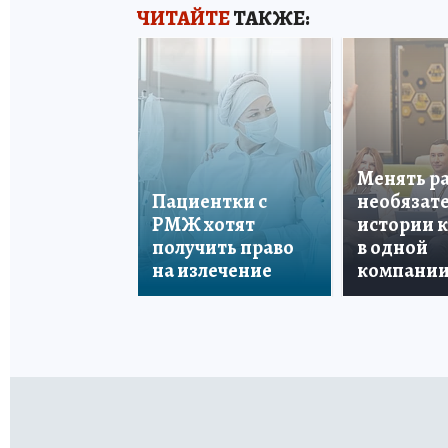
ЧИТАЙТЕ
ТАКЖЕ:
Менять р
Пациентки с
необязате
РМЖ хотят
истории 
получить право
в одной
на излечение
компани