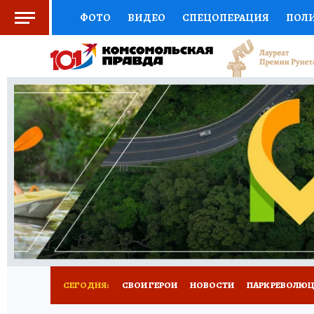
ФОТО
ВИДЕО
СПЕЦОПЕРАЦИЯ
ПОЛ
СОЦПОДДЕРЖКА
НАУКА
СПОРТ
КО
ВЫБОР ЭКСПЕРТОВ
ДОКТОР
ФИНАНС
КНИЖНАЯ ПОЛКА
ПРОГНОЗЫ НА СПОРТ
ПРЕСС-ЦЕНТР
НЕДВИЖИМОСТЬ
ТЕЛЕ
ВСЕ О КП
РАДИО КП
РЕКЛАМА
ТЕСТ
СЕГОДНЯ:
СВОИ ГЕРОИ
НОВОСТИ
ПАРК РЕВОЛЮЦИ