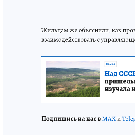
Жильцам же объяснили, как про
взаимодействовать с управляюще
НАУКА
Над СССР
пришельце
изучала 
Подп
и
шись на нас в
МАХ
и
Tele