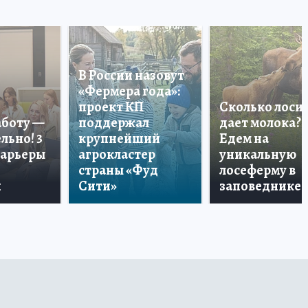
В России назовут
«Фермера года»:
проект КП
Сколько лоси
аботу —
поддержал
дает молока?
льно! 3
крупнейший
Едем на
карьеры
агрокластер
уникальную
страны «Фуд
лосеферму в
и
Сити»
заповеднике!