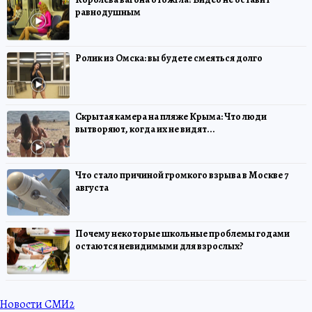
равнодушным
Ролик из Омска: вы будете смеяться долго
Скрытая камера на пляже Крыма: Что люди
вытворяют, когда их не видят...
Что стало причиной громкого взрыва в Москве 7
августа
Почему некоторые школьные проблемы годами
остаются невидимыми для взрослых?
Новости СМИ2