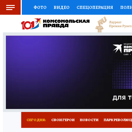
ФОТО
ВИДЕО
СПЕЦОПЕРАЦИЯ
ПОЛ
СОЦПОДДЕРЖКА
НАУКА
СПОРТ
КО
ВЫБОР ЭКСПЕРТОВ
ДОКТОР
ФИНАНС
КНИЖНАЯ ПОЛКА
ПРОГНОЗЫ НА СПОРТ
ПРЕСС-ЦЕНТР
НЕДВИЖИМОСТЬ
ТЕЛЕ
ВСЕ О КП
РАДИО КП
РЕКЛАМА
ТЕСТ
СЕГОДНЯ:
СВОИ ГЕРОИ
НОВОСТИ
ПАРК РЕВОЛЮЦИ