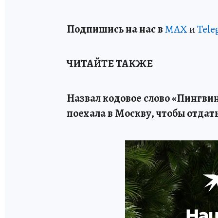
Подп
и
шись на нас в
МАХ
и
Tele
ЧИТАЙТЕ ТАКЖЕ
Назвал кодовое слово «Пингвин
поехала в Москву, чтобы отдат