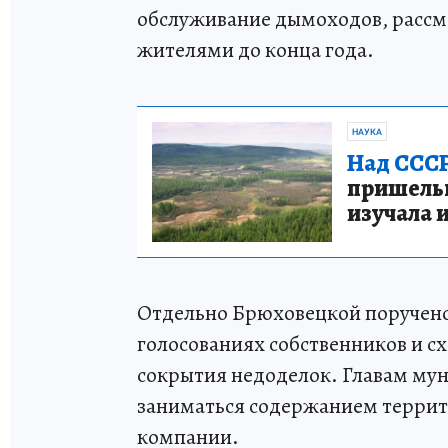
обслуживание дымоходов, рассмо
жителями до конца года.
НАУКА
Над СССР
пришельце
изучала 
Отдельно Брюховецкой поручено
голосованиях собственников и с
сокрытия недоделок. Главам му
заниматься содержанием террит
компании.