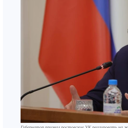
Губернатор призвал ростовские УК реагировать на