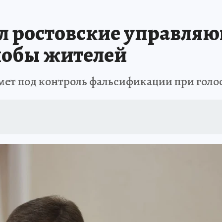
АФИША
ИСПЫТАНО НА СЕБЕ
ал ростовские управля
лобы жителей
мет под контроль фальсификации при голо