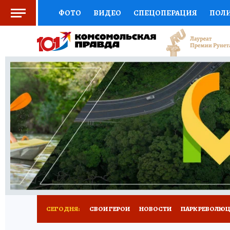
ФОТО
ВИДЕО
СПЕЦОПЕРАЦИЯ
ПОЛ
СОЦПОДДЕРЖКА
НАУКА
СПОРТ
КО
ВЫБОР ЭКСПЕРТОВ
ДОКТОР
ФИНАНС
КНИЖНАЯ ПОЛКА
ПРОГНОЗЫ НА СПОРТ
ПРЕСС-ЦЕНТР
НЕДВИЖИМОСТЬ
ТЕЛЕ
ВСЕ О КП
РАДИО КП
РЕКЛАМА
ТЕСТ
СЕГОДНЯ:
СВОИ ГЕРОИ
НОВОСТИ
ПАРК РЕВОЛЮЦИ