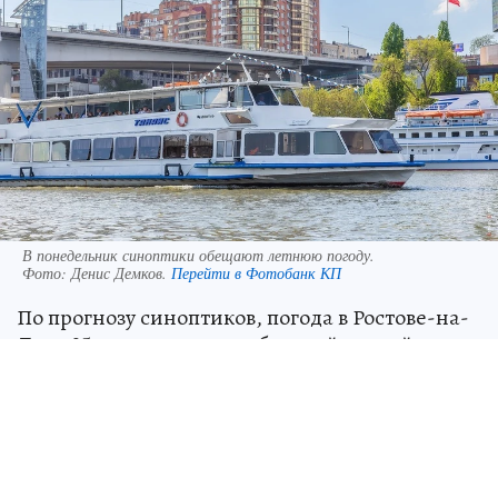
В понедельник синоптики обещают летнюю погоду.
Фото:
Денис Демков.
Перейти в Фотобанк КП
По прогнозу синоптиков, погода в Ростове-на-
Дону 25 мая порадует любителей летней жары,
но по области не обойдется без грозы и
сильного ветра. Подробный прогноз на
понедельник выяснили у специалистов
регионального гидрометцентра.