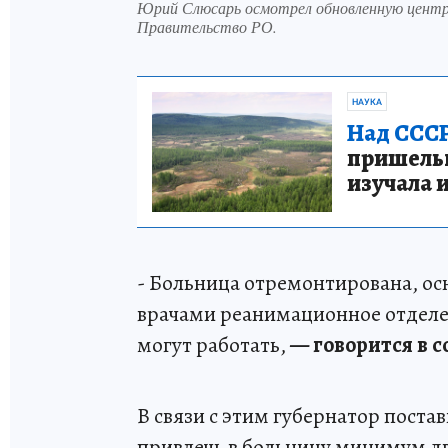
Юрий Слюсарь осмотрел обновленную центра
Правительство РО.
НАУКА
Над СССР
пришельце
изучала 
- Больница отремонтирована, ос
врачами реанимационное отделе
могут работать,
— говорится в 
В связи с этим губернатор поста
привлечь в больницу минимум д