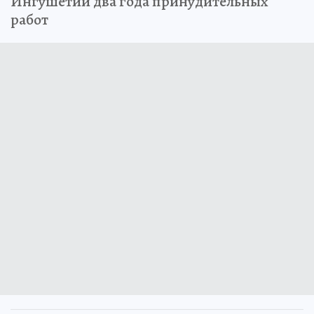
Ингушетии два года принудительных
работ