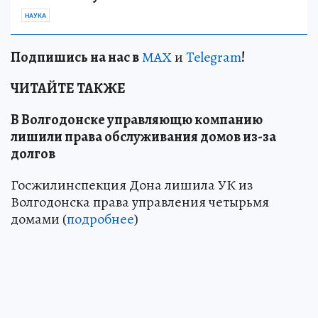
НАУКА
Подп
и
шись на нас в
МАХ
и
Telegram
!
ЧИТАЙТЕ ТАКЖЕ
В Волгодонске управляющю компанию
лишили права обслуживания домов из-за
долгов
Госжилинспекция Дона лишила УК из
Волгодонска права управления четырьмя
домами (
подробнее
)