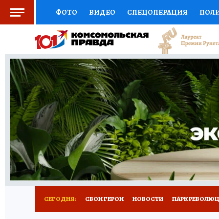
ФОТО
ВИДЕО
СПЕЦОПЕРАЦИЯ
ПОЛ
СОЦПОДДЕРЖКА
НАУКА
СПОРТ
КО
ВЫБОР ЭКСПЕРТОВ
ДОКТОР
ФИНАНС
КНИЖНАЯ ПОЛКА
ПРОГНОЗЫ НА СПОРТ
ПРЕСС-ЦЕНТР
НЕДВИЖИМОСТЬ
ТЕЛЕ
ВСЕ О КП
РАДИО КП
РЕКЛАМА
ТЕСТ
СЕГОДНЯ:
СВОИ ГЕРОИ
НОВОСТИ
ПАРК РЕВОЛЮЦИ