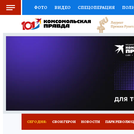
ФОТО
ВИДЕО
СПЕЦОПЕРАЦИЯ
ПОЛ
СОЦПОДДЕРЖКА
НАУКА
СПОРТ
КО
ВЫБОР ЭКСПЕРТОВ
ДОКТОР
ФИНАНС
КНИЖНАЯ ПОЛКА
ПРОГНОЗЫ НА СПОРТ
ПРЕСС-ЦЕНТР
НЕДВИЖИМОСТЬ
ТЕЛЕ
ВСЕ О КП
РАДИО КП
РЕКЛАМА
ТЕСТ
СЕГОДНЯ:
СВОИ ГЕРОИ
НОВОСТИ
ПАРК РЕВОЛЮЦИ