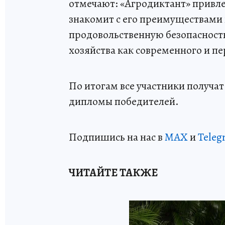
отмечают: «Агродиктант» привле
знакомит с его преимуществами 
продовольственную безопасность
хозяйства как современного и п
По итогам все участники получа
дипломы победителей.
Подпишись на нас в
MAX
и
Teleg
ЧИТАЙТЕ ТАКЖЕ