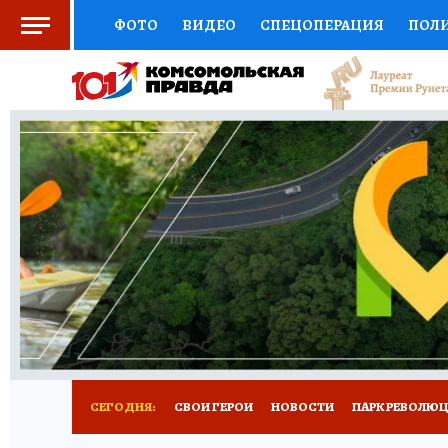
ФОТО
ВИДЕО
СПЕЦОПЕРАЦИЯ
ПОЛ
СОЦПОДДЕРЖКА
НАУКА
СПОРТ
КО
ВЫБОР ЭКСПЕРТОВ
ДОКТОР
ФИНАНС
КНИЖНАЯ ПОЛКА
ПРОГНОЗЫ НА СПОРТ
ПРЕСС-ЦЕНТР
НЕДВИЖИМОСТЬ
ТЕЛЕ
ВСЕ О КП
РАДИО КП
РЕКЛАМА
ТЕСТ
СЕГОДНЯ:
СВОИ ГЕРОИ
НОВОСТИ
ПАРК РЕВОЛЮЦИ