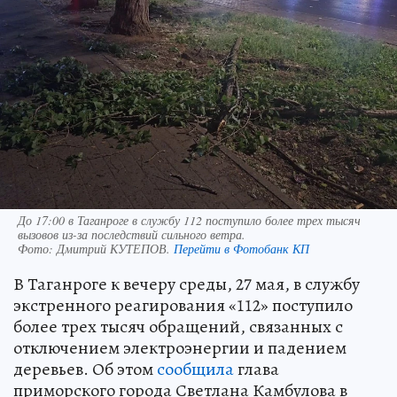
До 17:00 в Таганроге в службу 112 поступило более трех тысяч
вызовов из-за последствий сильного ветра.
Фото:
Дмитрий КУТЕПОВ.
Перейти в Фотобанк КП
В Таганроге к вечеру среды, 27 мая, в службу
экстренного реагирования «112» поступило
более трех тысяч обращений, связанных с
отключением электроэнергии и падением
деревьев. Об этом
сообщила
глава
приморского города Светлана Камбулова в