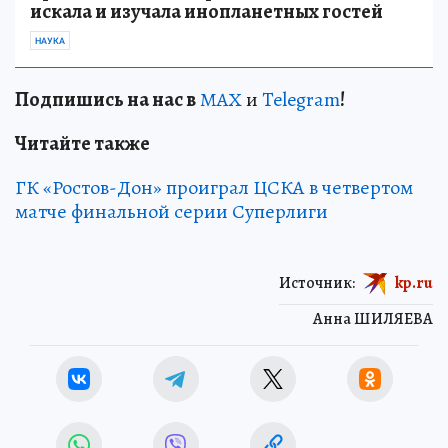
искала и изучала инопланетных гостей
НАУКА
Подп
и
шись на нас в
МАХ
и
Telegram
!
Читайте также
ГК «Ростов-Дон» проиграл ЦСКА в четвертом
матче финальной серии Суперлиги
Источник:
kp.ru
Анна ШИЛЯЕВА