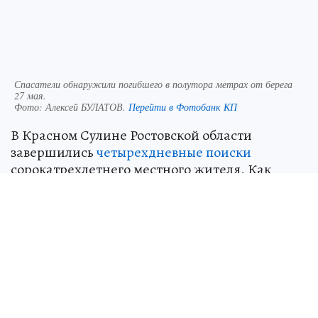
Спасатели обнаружили погибшего в полутора метрах от берега
27 мая.
Фото:
Алексей БУЛАТОВ.
Перейти в Фотобанк КП
В Красном Сулине Ростовской области
завершились
четырехдневные поиски
сорокатрехлетнего местного жителя. Как
оказалось, он утонул. Об этом сообщили в
региональном МЧС.
Трагедия произошла на реке Гнилуша в
районе местного парка. Спасатели
обнаружили погибшего в полутора метрах от
берега 27 мая.