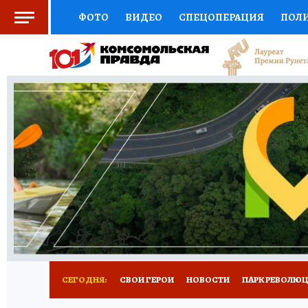
ФОТО
ВИДЕО
СПЕЦОПЕРАЦИЯ
ПОЛ
СОЦПОДДЕРЖКА
НАУКА
СПОРТ
КО
ВЫБОР ЭКСПЕРТОВ
ДОКТОР
ФИНАНС
КНИЖНАЯ ПОЛКА
ПРОГНОЗЫ НА СПОРТ
ПРЕСС-ЦЕНТР
НЕДВИЖИМОСТЬ
ТЕЛЕ
ВСЕ О КП
РАДИО КП
РЕКЛАМА
ТЕСТ
СЕГОДНЯ:
СВОИ ГЕРОИ
НОВОСТИ
ПАРК РЕВОЛЮЦИ