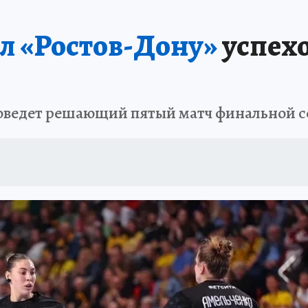
АФИША
ИСПЫТАНО НА СЕБЕ
л «Ростов-Дону»
успех
роведет решающий пятый матч финальной 