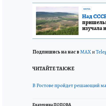
НАУКА
Над СССР
пришельце
изучала 
Подп
и
шись на нас в
МАХ
и
Tele
ЧИТАЙТЕ ТАКЖЕ
В Ростове пройдет решающий мат
Екатерина ПОПОВА