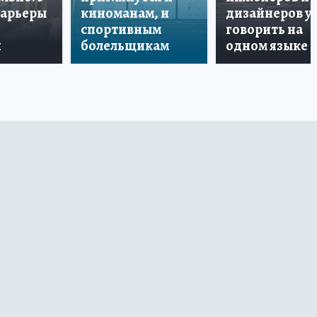
карьеры
киноманам, и
дизайнеров у
спортивным
говорить на
и
болельщикам
одном языке