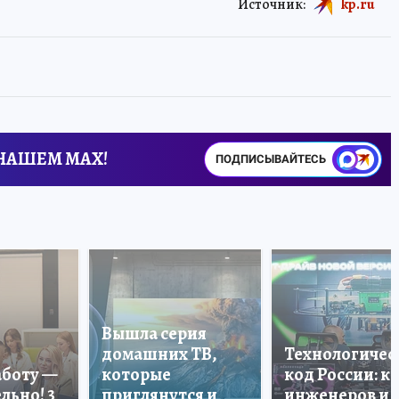
Источник:
kp.ru
 НАШЕМ MAX!
ПОДПИСЫВАЙТЕСЬ
Вышла серия
домашних ТВ,
Технологичес
аботу —
которые
код России: к
льно! 3
приглянутся и
инженеров и