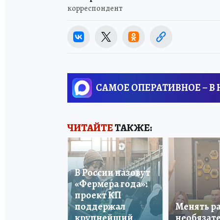
корреспондент
САМОЕ ОПЕРАТИВНОЕ – В
ЧИТАЙТЕ
ТАКЖЕ:
В России назовут
«Фермера года»:
проект КП
поддержал
Менять р
крупнейший
необязате