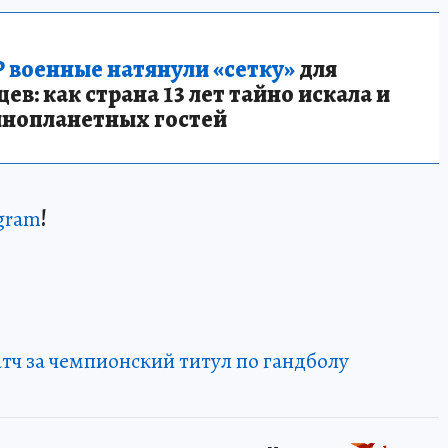
 военные натянули «сетку»
для
в: как страна 13 лет тайно искала и
инопланетных гостей
gram
!
ч за чемпионский титул по гандболу