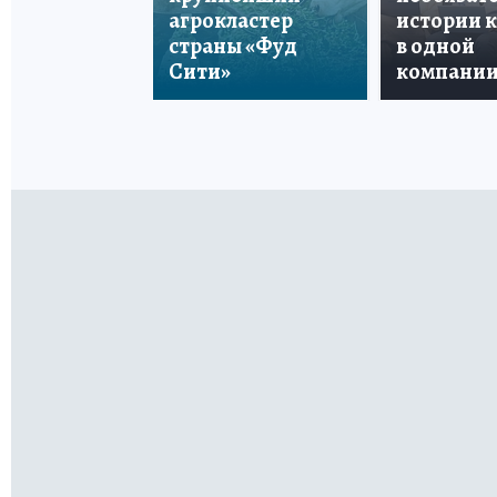
агрокластер
истории 
страны «Фуд
в одной
Сити»
компани