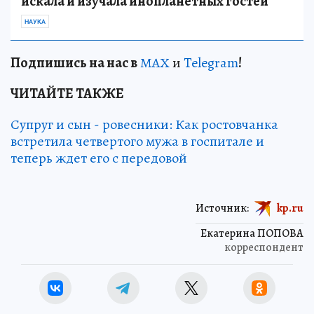
искала и изучала инопланетных гостей
НАУКА
Подп
и
шись на нас в
МАХ
и
Telegram
!
ЧИТАЙТЕ ТАКЖЕ
Супруг и сын - ровесники: Как ростовчанка
встретила четвертого мужа в госпитале и
теперь ждет его с передовой
Источник:
kp.ru
Екатерина ПОПОВА
корреспондент