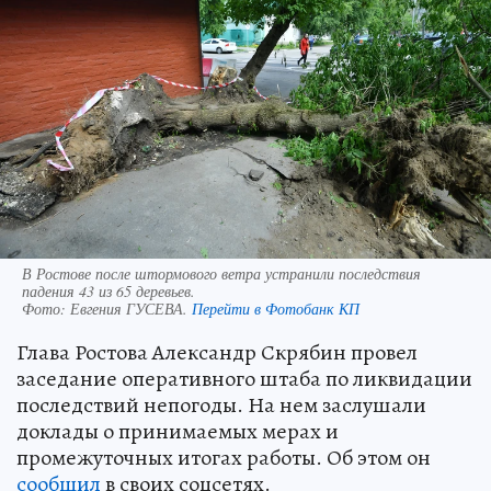
В Ростове после штормового ветра устранили последствия
падения 43 из 65 деревьев.
Фото:
Евгения ГУСЕВА.
Перейти в Фотобанк КП
Глава Ростова Александр Скрябин провел
заседание оперативного штаба по ликвидации
последствий непогоды. На нем заслушали
доклады о принимаемых мерах и
промежуточных итогах работы. Об этом он
сообщил
в своих соцсетях.