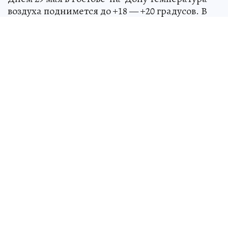
воздуха поднимется до +18 — +20 градусов. В
ночь на 30 мая ожидается от +9 до +11 градусов.
В Ростовской области дневная температура
воздуха в пятницу составит от +16 до +21
градуса. В ночь на субботу столбики
термометров опустятся до +7 — +12 градусов,
при прояснениях похолодает до +3.