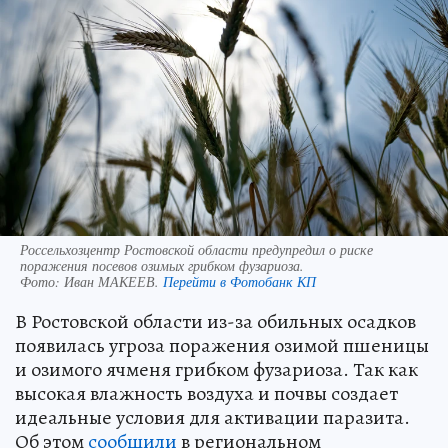
Россельхозцентр Ростовской области предупредил о риске
поражения посевов озимых грибком фузариоза.
Фото:
Иван МАКЕЕВ.
Перейти в Фотобанк КП
В Ростовской области из-за обильных осадков
появилась угроза поражения озимой пшеницы
и озимого ячменя грибком фузариоза. Так как
высокая влажность воздуха и почвы создает
идеальные условия для активации паразита.
Об этом
сообщили
в региональном