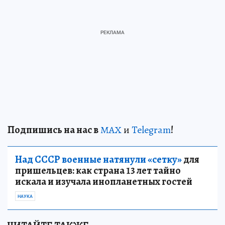
Подп
и
шись на нас в
МАХ
и
Telegram
!
Над СССР военные натянули «сетку»
для
пришельцев: как страна 13 лет тайно
искала и изучала инопланетных гостей
НАУКА