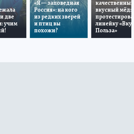
«Я — заповедная
качественный
лежала
Россия»: на кого
вкусный мёд:
и две
из редких зверей
протестирова
: учим
и птиц вы
линейку «Вкус
й!
похожи?
Польза»