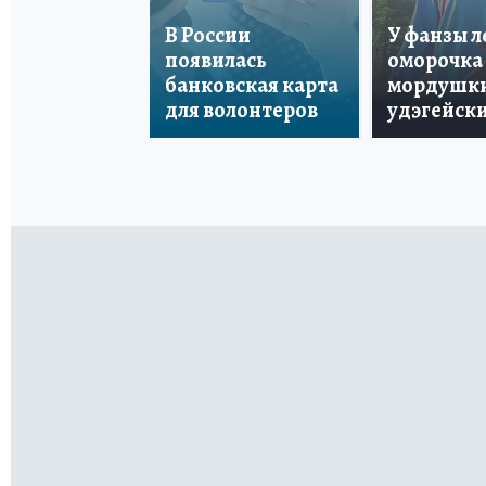
В России
У фанзы 
появилась
оморочка 
банковская карта
мордушки
для волонтеров
удэгейски