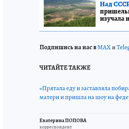
Над СССР
пришельце
изучала 
Подп
и
шись на нас в
МАХ
и
Tele
ЧИТАЙТЕ ТАКЖЕ
«Прятала еду и заставляла побир
матери и пришла на шоу на фед
Екатерина ПОПОВА
корреспондент