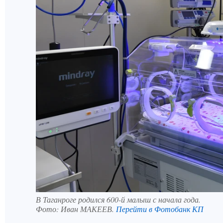
В Таганроге родился 600-й малыш с начала года.
Фото:
Иван МАКЕЕВ.
Перейти в Фотобанк КП