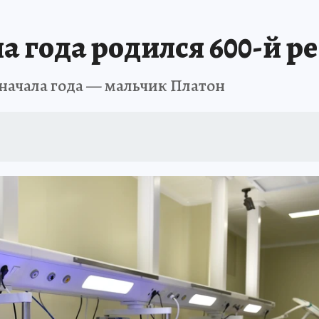
АФИША
ИСПЫТАНО НА СЕБЕ
ла года родился 600-й р
 начала года — мальчик Платон