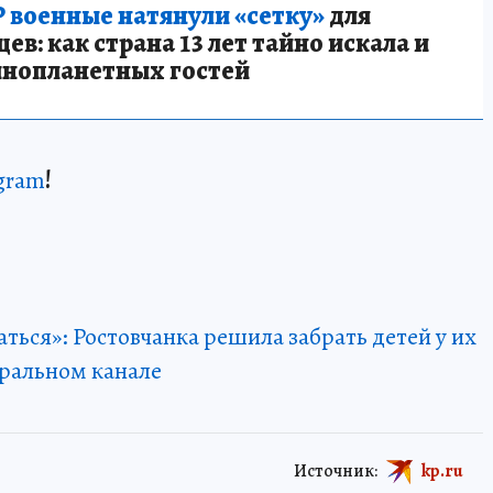
 военные натянули «сетку»
для
в: как страна 13 лет тайно искала и
инопланетных гостей
gram
!
аться»: Ростовчанка решила забрать детей у их
еральном канале
Источник:
kp.ru