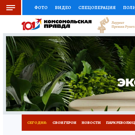
ФОТО
ВИДЕО
СПЕЦОПЕРАЦИЯ
ПОЛ
СОЦПОДДЕРЖКА
НАУКА
СПОРТ
КО
ВЫБОР ЭКСПЕРТОВ
ДОКТОР
ФИНАНС
КНИЖНАЯ ПОЛКА
ПРОГНОЗЫ НА СПОРТ
ПРЕСС-ЦЕНТР
НЕДВИЖИМОСТЬ
ТЕЛЕ
ВСЕ О КП
РАДИО КП
РЕКЛАМА
ТЕСТ
СЕГОДНЯ:
СВОИ ГЕРОИ
НОВОСТИ
ПАРК РЕВОЛЮЦИ