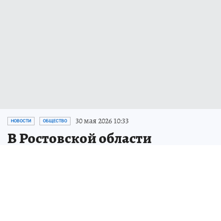
30 мая 2026 10:33
НОВОСТИ
ОБЩЕСТВО
В Ростовской области
библиотеки получили книги
об оккупации региона
Библиотекам Ростовской области
передали книгу «Черные дни оккупации»