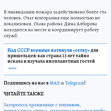
В ликвидации пожара задействовано более ста
человек. Очаг возгорания еще полностью не
локализован. Глава района Дина Алборова
находится на месте и координирует работу
служб.
Над СССР военные натянули «сетку»
для
пришельцев: как страна 13 лет тайно
искала и изучала инопланетных гостей
НАУКА
Подп
и
шись на нас в
МАХ
и
Telegram
!
ЧИТАЙТЕ ТАКЖЕ
Загорелось хранилище с топливом,
повреждены аптека, магазины и газовая труба: