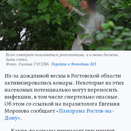
Всем советуют пользоваться репеллентами, а в окнах должны
быть сетки.
Фото:
Евгения ГУСЕВА.
Перейти в Фотобанк КП
Из-за дождливой весны в Ростовской области
активизировались комары. Некоторые из этих
насекомых потенциально могут переносить
инфекции, в том числе смертельно опасные.
Об этом со ссылкой на паразитолога Евгения
Морозова сообщает
«Панорама Ростов-на-
Дону»
.
— Какие-то комары переносят гельминтов,