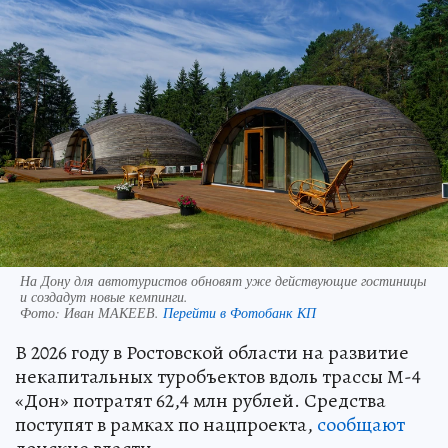
На Дону для автотуристов обновят уже действующие гостиницы
и создадут новые кемпинги.
Фото:
Иван МАКЕЕВ.
Перейти в Фотобанк КП
В 2026 году в Ростовской области на развитие
некапитальных туробъектов вдоль трассы М-4
«Дон» потратят 62,4 млн рублей. Средства
поступят в рамках по нацпроекта,
сообщают