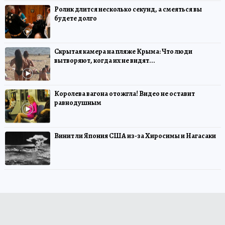
Ролик длится несколько секунд, а смеяться вы
будете долго
Скрытая камера на пляже Крыма: Что люди
вытворяют, когда их не видят...
Королева вагона отожгла! Видео не оставит
равнодушным
Винит ли Япония США из-за Хиросимы и Нагасаки