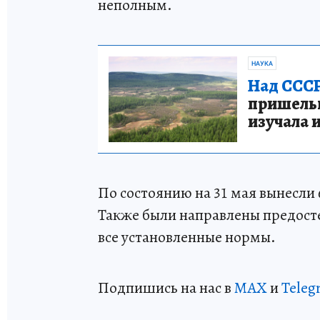
неполным.
НАУКА
Над СССР
пришельце
изучала 
По состоянию на 31 мая вынесли
Также были направлены предост
все установленные нормы.
Подпишись на нас в
MAX
и
Teleg