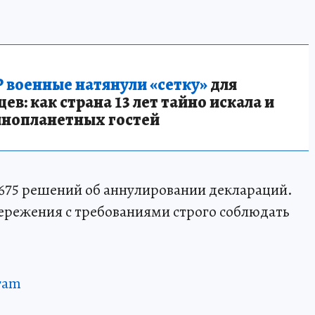
 военные натянули «сетку»
для
в: как страна 13 лет тайно искала и
инопланетных гостей
 675 решений об аннулировании деклараций.
ережения с требованиями строго соблюдать
ram