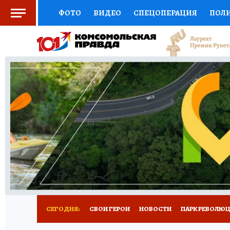
ФОТО
ВИДЕО
СПЕЦОПЕРАЦИЯ
ПОЛ
СОЦПОДДЕРЖКА
НАУКА
СПОРТ
КО
ВЫБОР ЭКСПЕРТОВ
ДОКТОР
ФИНАНС
КНИЖНАЯ ПОЛКА
ПРОГНОЗЫ НА СПОРТ
ПРЕСС-ЦЕНТР
НЕДВИЖИМОСТЬ
ТЕЛЕ
ВСЕ О КП
РАДИО КП
РЕКЛАМА
ТЕСТ
СЕГОДНЯ:
СВОИ ГЕРОИ
НОВОСТИ
ПАРК РЕВОЛЮЦИ