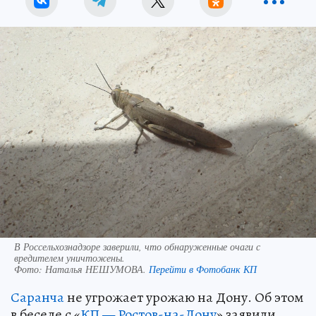
В Россельхознадзоре заверили, что обнаруженные очаги с
вредителем уничтожены.
Фото:
Наталья НЕШУМОВА.
Перейти в Фотобанк КП
Саранча
не угрожает урожаю на Дону. Об этом
в беседе с «
КП — Ростов-на-Дону
» заявили