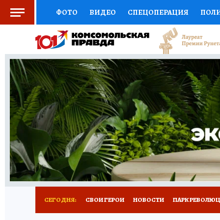
ФОТО
ВИДЕО
СПЕЦОПЕРАЦИЯ
ПОЛ
СОЦПОДДЕРЖКА
НАУКА
СПОРТ
КО
ВЫБОР ЭКСПЕРТОВ
ДОКТОР
ФИНАНС
КНИЖНАЯ ПОЛКА
ПРОГНОЗЫ НА СПОРТ
ПРЕСС-ЦЕНТР
НЕДВИЖИМОСТЬ
ТЕЛЕ
ВСЕ О КП
РАДИО КП
РЕКЛАМА
ТЕСТ
СЕГОДНЯ:
СВОИ ГЕРОИ
НОВОСТИ
ПАРК РЕВОЛЮЦИ