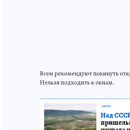
Всем рекомендуют покинуть откр
Нельзя подходить к окнам.
НАУКА
Над СССР
пришельце
изучала 