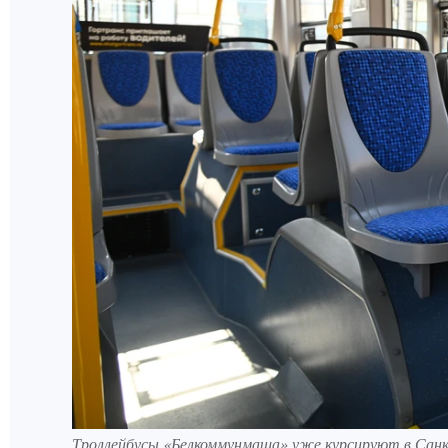
Троллейбусы «Белкоммунмаша» уже курсируют в Сан