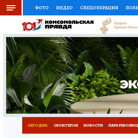
ФОТО
ВИДЕО
СПЕЦОПЕРАЦИЯ
ПОЛ
СОЦПОДДЕРЖКА
НАУКА
СПОРТ
КО
ВЫБОР ЭКСПЕРТОВ
ДОКТОР
ФИНАНС
КНИЖНАЯ ПОЛКА
ПРОГНОЗЫ НА СПОРТ
ПРЕСС-ЦЕНТР
НЕДВИЖИМОСТЬ
ТЕЛЕ
ВСЕ О КП
РАДИО КП
РЕКЛАМА
ТЕСТ
СЕГОДНЯ:
СВОИ ГЕРОИ
НОВОСТИ
ПАРК РЕВОЛЮЦИ