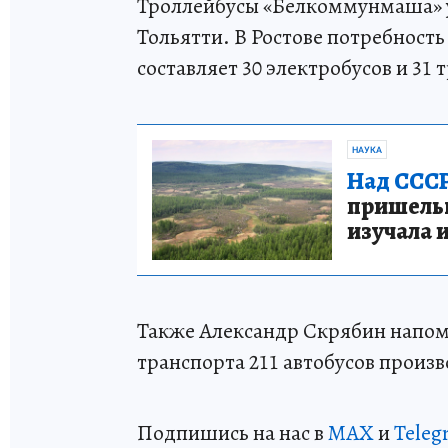
Троллейбусы «Белкоммунмаша» у
Тольятти. В Ростове потребность
составляет 30 электробусов и 31 
НАУКА
Над СССР
пришельце
изучала 
Также Александр Скрябин напомн
транспорта 211 автобусов произ
Подпишись на нас в
MAX
и
Teleg