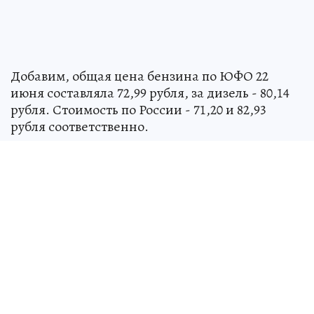
Добавим, общая цена бензина по ЮФО 22
июня составляла 72,99 рубля, за дизель - 80,14
рубля. Стоимость по России - 71,20 и 82,93
рубля соответственно.
Подпишись на нас в
MAX
и
Telegram
Читайте также
Министр транспорта Ростовской области
прокомментировала ситуацию с топливом
Глава донского минтранса призвала
перевозчиков оперативно сообщать о
проблемах с бензином (
подробности
)