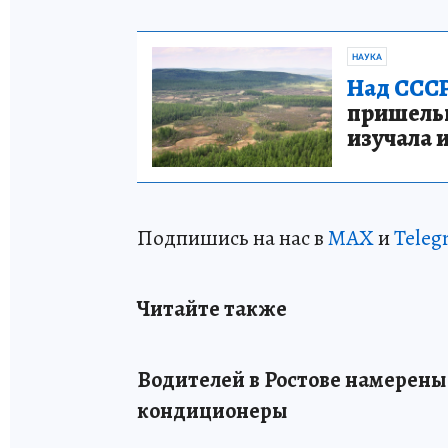
НАУКА
Над СССР
пришельце
изучала 
Подпишись на нас в
MAX
и
Teleg
Читайте также
Водителей в Ростове намерены
кондиционеры