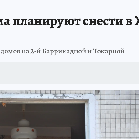
АФИША
ИСПЫТАНО НА СЕБЕ
ма планируют снести 
 домов на 2-й Баррикадной и Токарной