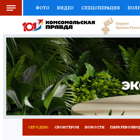
ФОТО
ВИДЕО
СПЕЦОПЕРАЦИЯ
ПОЛ
СОЦПОДДЕРЖКА
НАУКА
СПОРТ
КО
ВЫБОР ЭКСПЕРТОВ
ДОКТОР
ФИНАНС
КНИЖНАЯ ПОЛКА
ПРОГНОЗЫ НА СПОРТ
ПРЕСС-ЦЕНТР
НЕДВИЖИМОСТЬ
ТЕЛЕ
ВСЕ О КП
РАДИО КП
РЕКЛАМА
ТЕСТ
СЕГОДНЯ:
СВОИ ГЕРОИ
НОВОСТИ
ПАРК РЕВОЛЮЦИ