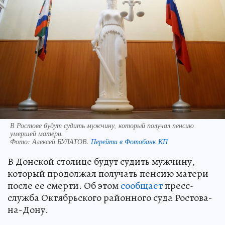
В Ростове будут судить мужчину, который получал пенсию
умершей матери.
Фото:
Алексей БУЛАТОВ.
Перейти в Фотобанк КП
В Донской столице будут судить мужчину,
который продолжал получать пенсию матери
после ее смерти. Об этом
сообщает
пресс-
служба Октябрьского районного суда Ростова-
на-Дону.